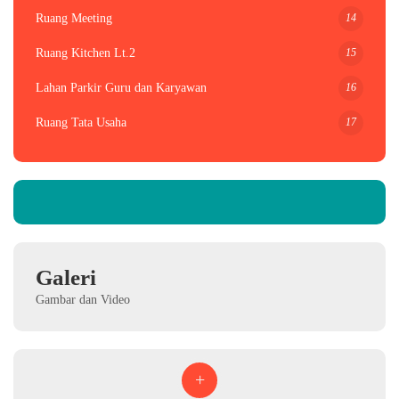
14
Ruang Meeting
15
Ruang Kitchen Lt.2
16
Lahan Parkir Guru dan Karyawan
17
Ruang Tata Usaha
Galeri
Gambar dan Video
+