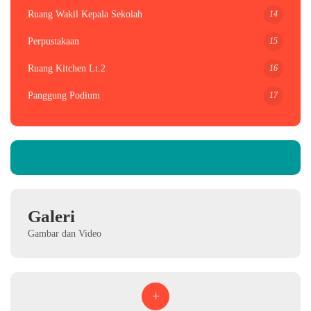
14
Ruang Wakil Kepala Sekolah
15
Perpustakaan
16
Ruang Kitchen Lt.2
17
Panggung Podium
Galeri
Gambar dan Video
+