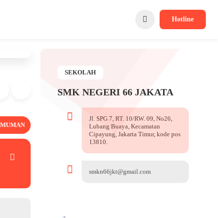
Hotline
SEKOLAH
SMK NEGERI 66 JAKATA
Jl. SPG 7, RT. 10/RW. 09, No26,
UMUMAN
Lubang Buaya, Kecamatan
Cipayung, Jakarta Timur, kode pos
13810.
smkn66jkt@gmail.com