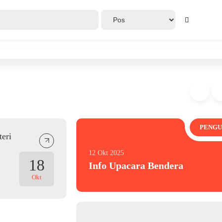
PENG
eri
12 Okt 2025
18
Info Upacara Bendera
Okt