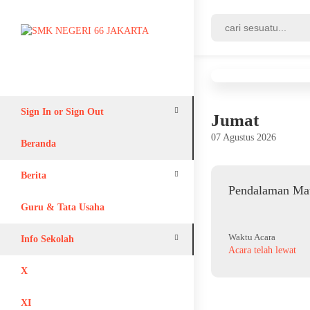
Sign In or Sign Out
Jumat
07 Agustus 2026
Login
Beranda
Register
Berita
Pendalaman Mat
Adiwiyata
Guru & Tata Usaha
Waktu Acara
Info Sekolah
Acara telah lewat
Lain-lain
X
XI