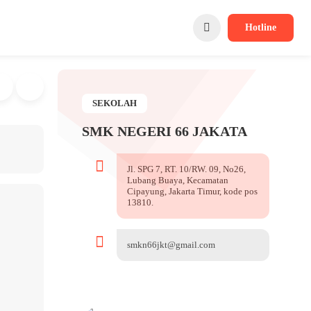
Hotline
SEKOLAH
SMK NEGERI 66 JAKATA
Jl. SPG 7, RT. 10/RW. 09, No26,
Lubang Buaya, Kecamatan
Cipayung, Jakarta Timur, kode pos
13810.
smkn66jkt@gmail.com