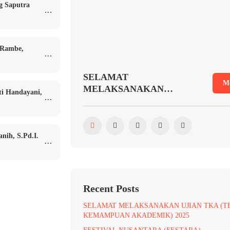
g Saputra
...
 Rambe,
...
SELAMAT
M
MELAKSANAKAN
ti Handayani,
...
UJIAN TKA (TES
KEMAMPUAN
AKADEMIK) 2025
nih, S.Pd.I.
...
Recent Posts
SELAMAT MELAKSANAKAN UJIAN TKA (T
KEMAMPUAN AKADEMIK) 2025