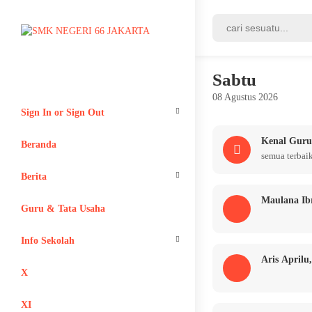
Sabtu
08 Agustus 2026
Sign In or Sign Out
Kenal Gur
Login
Beranda
semua terbai
Register
Berita
Maulana Ib
Adiwiyata
Guru & Tata Usaha
Info Sekolah
Aris Aprilu
Lain-lain
X
XI