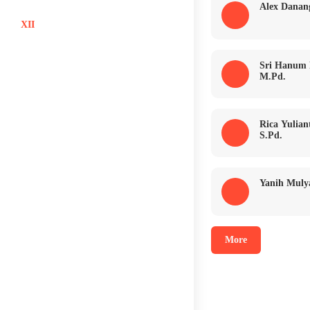
Alex Danan
XII
Sri Hanum
M.Pd.
Rica Yulian
S.Pd.
Yanih Mulya
More