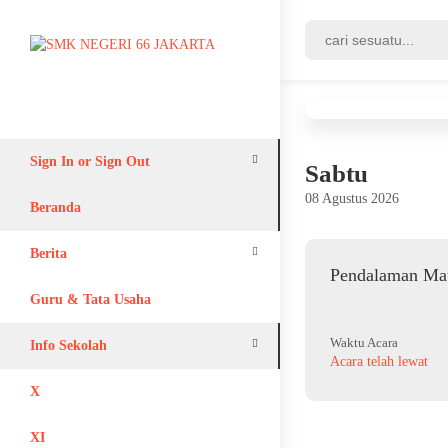
Sign In or Sign Out
Sabtu
08 Agustus 2026
Login
Beranda
Register
Berita
Pendalaman Mat
Adiwiyata
Guru & Tata Usaha
Waktu Acara
Info Sekolah
Acara telah lewat
Lain-lain
X
XI