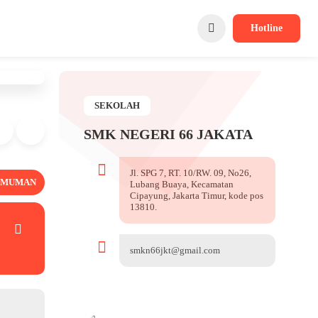
Hotline
SEKOLAH
SMK NEGERI 66 JAKATA
Jl. SPG 7, RT. 10/RW. 09, No26,
UMUMAN
Lubang Buaya, Kecamatan
Cipayung, Jakarta Timur, kode pos
13810.
smkn66jkt@gmail.com