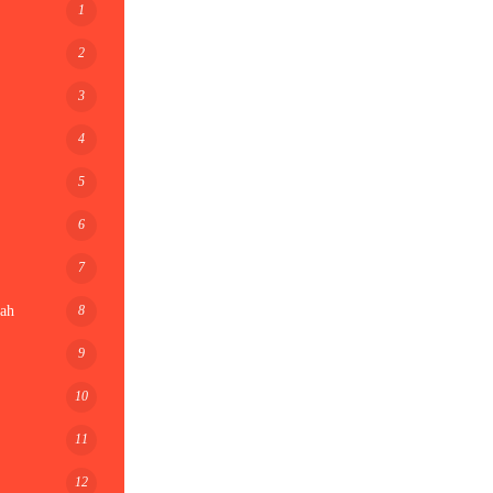
1
2
3
4
5
6
7
8
ah
9
10
11
12