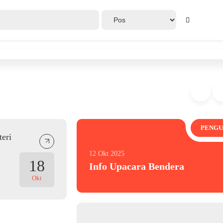
PENG
eri
12 Okt 2025
18
Info Upacara Bendera
Okt