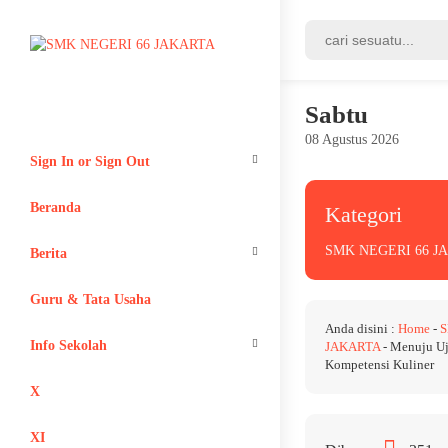
Sabtu
08 Agustus 2026
Sign In or Sign Out
Login
Beranda
Kategori
SMK NEGERI 66 J
Register
Berita
Adiwiyata
Guru & Tata Usaha
Anda disini :
Home
-
S
Info Sekolah
JAKARTA
-
Menuju Uji
Kompetensi Kuliner
Lain-lain
X
XI