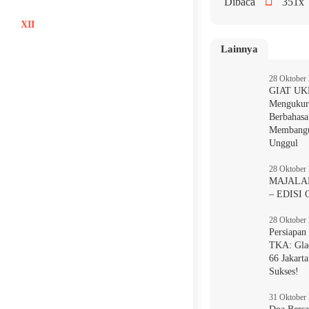
Dibaca
351x
XII
Lainnya
28 Oktober
GIAT UK
Mengukur
Berbahasa
Membangu
Unggul
28 Oktober
MAJALA
– EDISI
28 Oktober
Persiapan
TKA: Gla
66 Jakart
Sukses!
31 Oktober