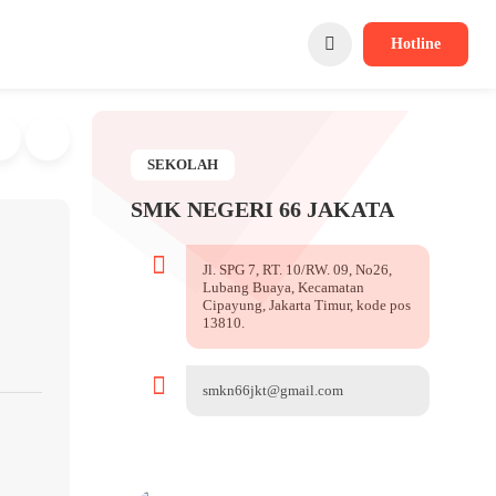
Hotline
SEKOLAH
SMK NEGERI 66 JAKATA
Jl. SPG 7, RT. 10/RW. 09, No26,
Lubang Buaya, Kecamatan
Cipayung, Jakarta Timur, kode pos
13810.
smkn66jkt@gmail.com