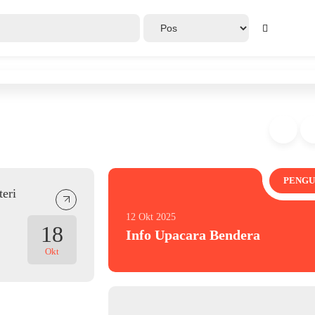
PENG
eri
12 Okt 2025
18
Info Upacara Bendera
Okt