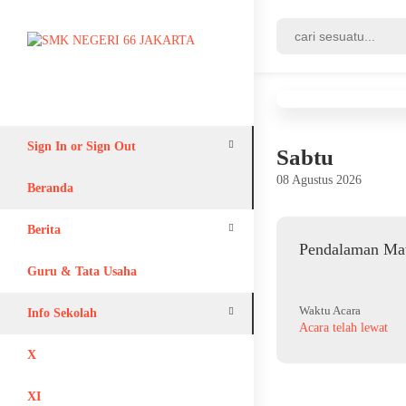
Sign In or Sign Out
Sabtu
08 Agustus 2026
Login
Beranda
Register
Berita
Pendalaman Mat
Adiwiyata
Guru & Tata Usaha
Waktu Acara
Info Sekolah
Acara telah lewat
Lain-lain
X
XI