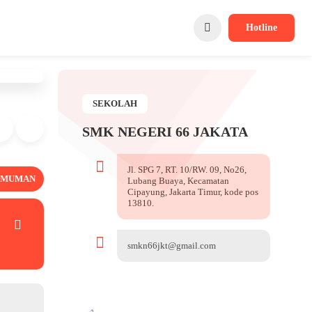
Hotline
SEKOLAH
SMK NEGERI 66 JAKATA
Jl. SPG 7, RT. 10/RW. 09, No26,
UMUMAN
Lubang Buaya, Kecamatan
Cipayung, Jakarta Timur, kode pos
13810.
smkn66jkt@gmail.com