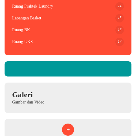
14
Ruang Praktek Laundry
15
Lapangan Basket
16
Ruang BK
17
Ruang UKS
Galeri
Gambar dan Video
+