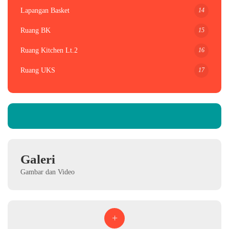
14
Lapangan Basket
15
Ruang BK
16
Ruang Kitchen Lt.2
17
Ruang UKS
Galeri
Gambar dan Video
+