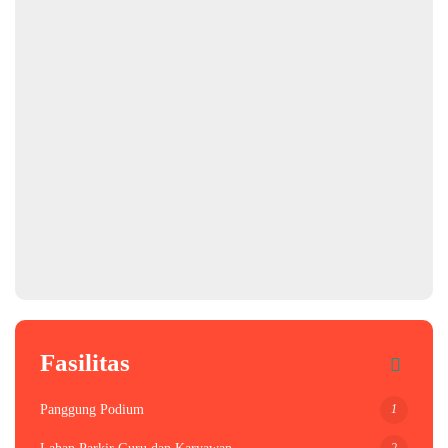
Fasilitas
1
Panggung Podium
2