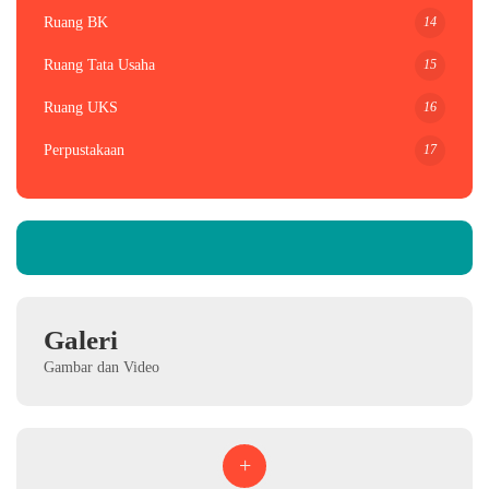
14
Ruang BK
15
Ruang Tata Usaha
16
Ruang UKS
17
Perpustakaan
Galeri
Gambar dan Video
+