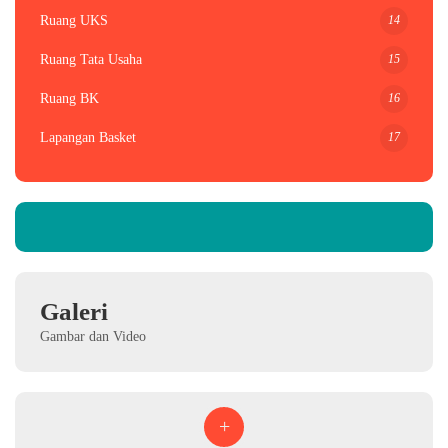
14
Ruang UKS
15
Ruang Tata Usaha
16
Ruang BK
17
Lapangan Basket
Galeri
Gambar dan Video
+