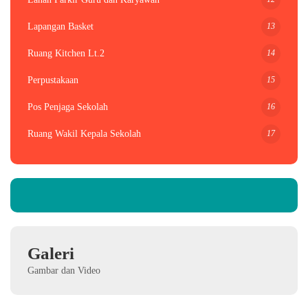
13
Lapangan Basket
14
Ruang Kitchen Lt.2
15
Perpustakaan
16
Pos Penjaga Sekolah
17
Ruang Wakil Kepala Sekolah
Galeri
Gambar dan Video