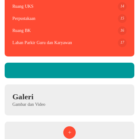
14
Ruang UKS
15
Perpustakaan
16
Ruang BK
17
Lahan Parkir Guru dan Karyawan
Galeri
Gambar dan Video
+