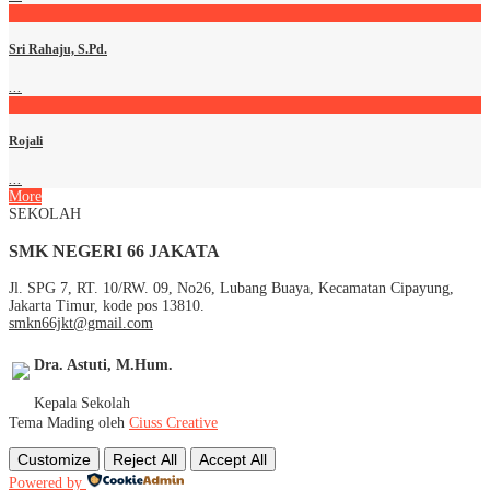
Sri Rahaju, S.Pd.
...
Rojali
...
More
SEKOLAH
SMK NEGERI 66 JAKATA
Jl. SPG 7, RT. 10/RW. 09, No26, Lubang Buaya, Kecamatan Cipayung,
Jakarta Timur, kode pos 13810.
smkn66jkt@gmail.com
Dra. Astuti, M.Hum.
Kepala Sekolah
Tema Mading oleh
Ciuss Creative
Customize
Reject All
Accept All
Powered by