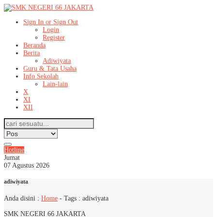
Sign In or Sign Out
Login
Register
Beranda
Berita
Adiwiyata
Guru & Tata Usaha
Info Sekolah
Lain-lain
X
XI
XII
Hotline
Jumat
07 Agustus 2026
adiwiyata
Anda disini :
Home
- Tags :
adiwiyata
SMK NEGERI 66 JAKARTA