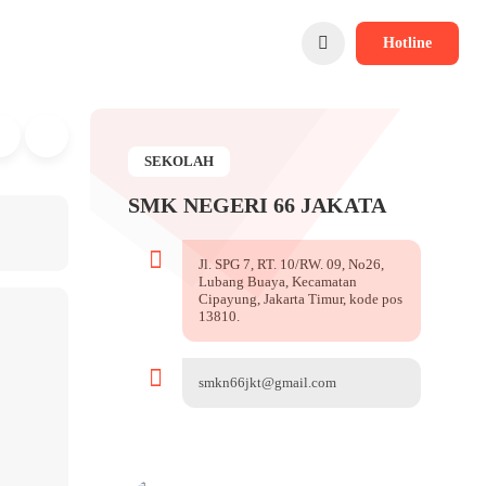
Hotline
SEKOLAH
SMK NEGERI 66 JAKATA
Jl. SPG 7, RT. 10/RW. 09, No26,
Lubang Buaya, Kecamatan
Cipayung, Jakarta Timur, kode pos
13810.
smkn66jkt@gmail.com