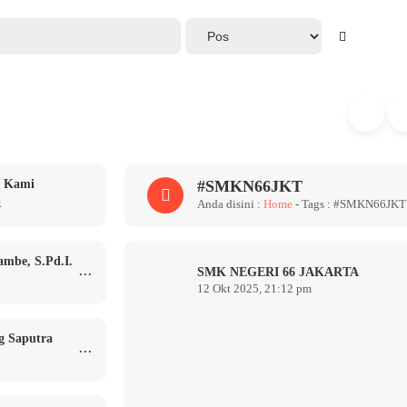
u Kami
#SMKN66JKT
k
Anda disini :
Home
- Tags :
#SMKN66JKT
ambe, S.Pd.I.
...
SMK NEGERI 66 JAKARTA
12 Okt 2025, 21:12 pm
g Saputra
...