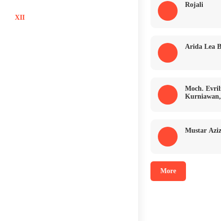
Rojali
XII
Arida Lea B
Moch. Evril
Kurniawan,
Mustar Aziz
More