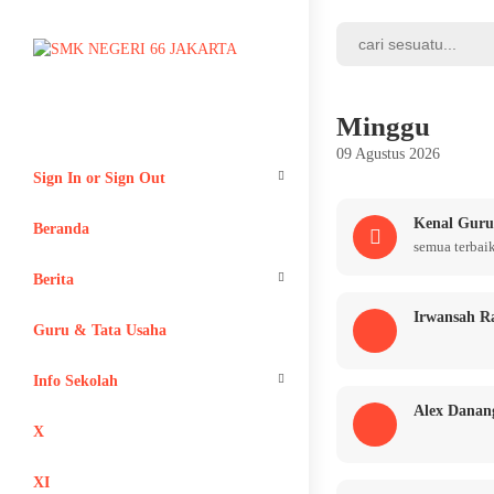
Minggu
09 Agustus 2026
Sign In or Sign Out
Kenal Gur
Login
Beranda
semua terbai
Register
Berita
Irwansah R
Adiwiyata
Guru & Tata Usaha
Info Sekolah
Alex Danan
Lain-lain
X
XI