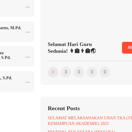
...
arus, M.Pd.
...
Selamat Hari Guru
M
Sedunia! 👩‍🏫👨‍🏫🌏
za
...
 S.Pd.
, S.Pd.
...
Recent Posts
SELAMAT MELAKSANAKAN UJIAN TKA (T
KEMAMPUAN AKADEMIK) 2025