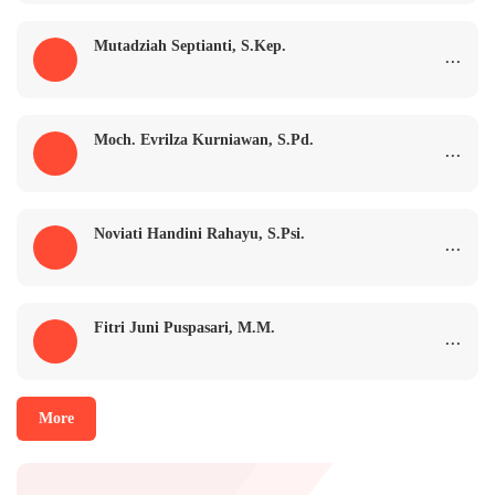
Mutadziah Septianti, S.Kep.
...
Moch. Evrilza Kurniawan, S.Pd.
...
Noviati Handini Rahayu, S.Psi.
...
Fitri Juni Puspasari, M.M.
...
More