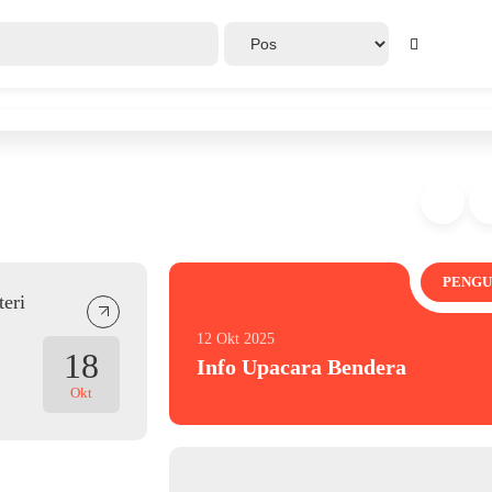
PENG
eri
12 Okt 2025
18
Info Upacara Bendera
Okt