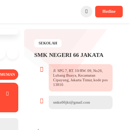
Hotline
SEKOLAH
SMK NEGERI 66 JAKATA
Jl. SPG 7, RT. 10/RW. 09, No26,
UMUMAN
Lubang Buaya, Kecamatan
Cipayung, Jakarta Timur, kode pos
13810.
smkn66jkt@gmail.com