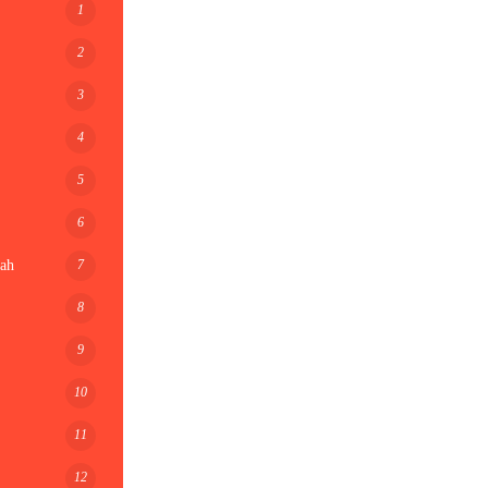
1
2
3
4
5
6
7
ah
8
9
10
11
12