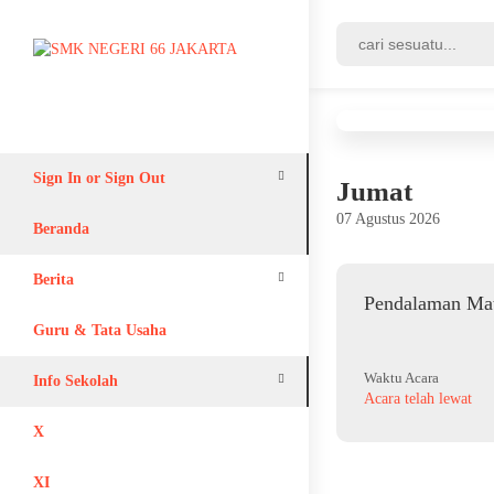
Sign In or Sign Out
Jumat
07 Agustus 2026
Login
Beranda
Register
Berita
Pendalaman Mat
Adiwiyata
Guru & Tata Usaha
Waktu Acara
Info Sekolah
Acara telah lewat
Lain-lain
X
XI