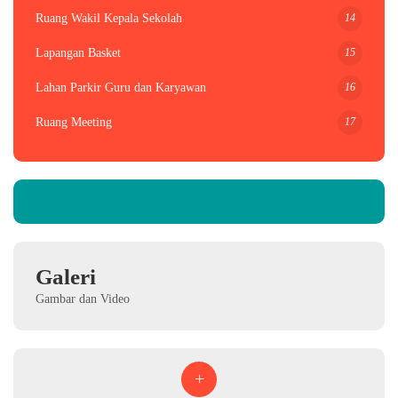
14
Ruang Wakil Kepala Sekolah
15
Lapangan Basket
16
Lahan Parkir Guru dan Karyawan
17
Ruang Meeting
Galeri
Gambar dan Video
+