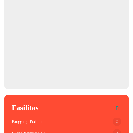
Fasilitas
1
Panggung Podium
2