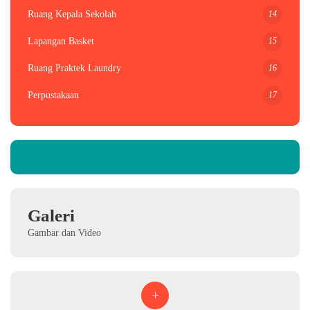
14
Ruang Kepala Sekolah
15
Lapangan Basket
16
Ruang Praktek Laundry
17
Perpustakaan
Galeri
Gambar dan Video
+