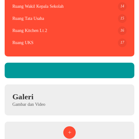
14
Ruang Wakil Kepala Sekolah
15
Ruang Tata Usaha
16
Ruang Kitchen Lt.2
17
Ruang UKS
Galeri
Gambar dan Video
+