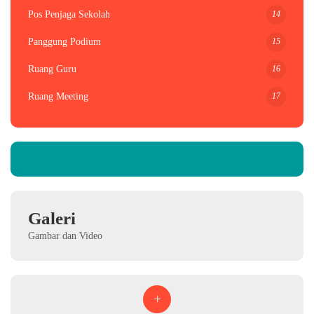
14
Pos Penjaga Sekolah
15
Panggung Podium
16
Ruang Guru
17
Ruang Meeting
Galeri
Gambar dan Video
+