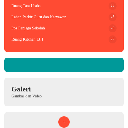
14
Ruang Tata Usaha
15
Lahan Parkir Guru dan Karyawan
16
Pos Penjaga Sekolah
17
Ruang Kitchen Lt.1
Galeri
Gambar dan Video
+