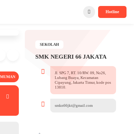
Hotline
SEKOLAH
SMK NEGERI 66 JAKATA
Jl. SPG 7, RT. 10/RW. 09, No26,
UMUMAN
Lubang Buaya, Kecamatan
Cipayung, Jakarta Timur, kode pos
13810.
smkn66jkt@gmail.com