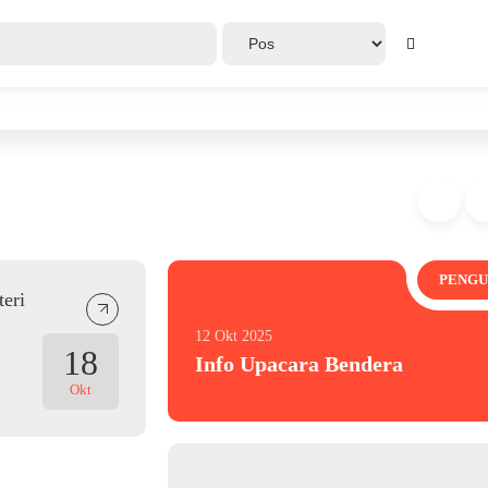
PENG
eri
12 Okt 2025
18
Info Upacara Bendera
Okt