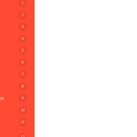
1
2
3
4
5
6
7
8
9
ah
10
11
12