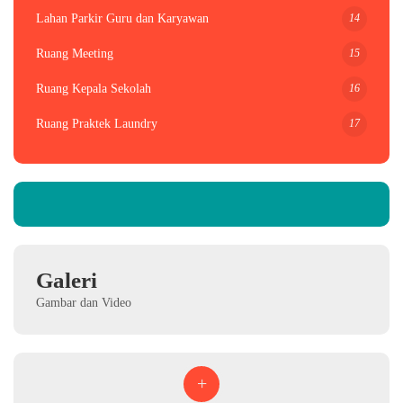
14
Lahan Parkir Guru dan Karyawan
15
Ruang Meeting
16
Ruang Kepala Sekolah
17
Ruang Praktek Laundry
Galeri
Gambar dan Video
+