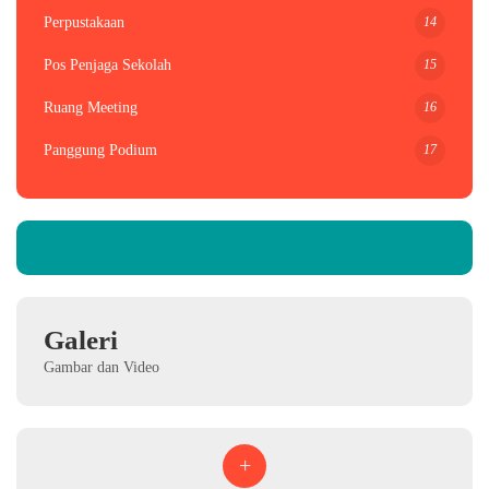
14
Perpustakaan
15
Pos Penjaga Sekolah
16
Ruang Meeting
17
Panggung Podium
Galeri
Gambar dan Video
+